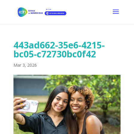
443ad662-35e6-4215-
bc05-c72730bc0f42
Mar 3, 2026